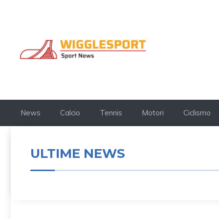
Vai
al
contenuto
News
Calcio
Tennis
Motori
Ciclismo
ULTIME NEWS