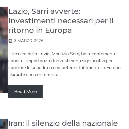
Lazio, Sarri avverte:
Investimenti necessari per il
ritorno in Europa
3 MARZO 2026
Il tecnico della Lazio, Maurizio Sarri, ha recentemente
ribadito l’importanza di investimenti significativi per
riportare la squadra a competere stabilmente in Europa.
Durante una conferenza …
Read More
Iran: il silenzio della nazionale