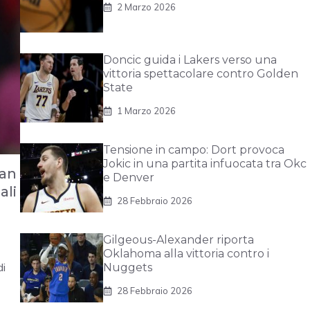
2 Marzo 2026
Doncic guida i Lakers verso una
vittoria spettacolare contro Golden
State
1 Marzo 2026
Tensione in campo: Dort provoca
Jokic in una partita infuocata tra Okc
ran
e Denver
ali
28 Febbraio 2026
Gilgeous-Alexander riporta
Oklahoma alla vittoria contro i
di
Nuggets
28 Febbraio 2026