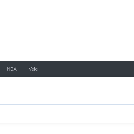
NBA
Vela