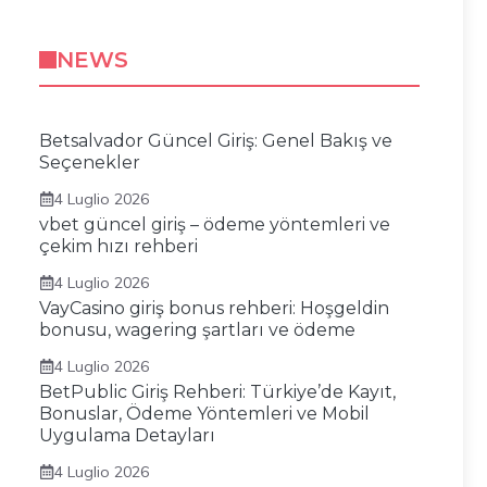
NEWS
Betsalvador Güncel Giriş: Genel Bakış ve
Seçenekler
4 Luglio 2026
vbet güncel giriş – ödeme yöntemleri ve
çekim hızı rehberi
4 Luglio 2026
VayCasino giriş bonus rehberi: Hoşgeldin
bonusu, wagering şartları ve ödeme
4 Luglio 2026
BetPublic Giriş Rehberi: Türkiye’de Kayıt,
Bonuslar, Ödeme Yöntemleri ve Mobil
Uygulama Detayları
4 Luglio 2026