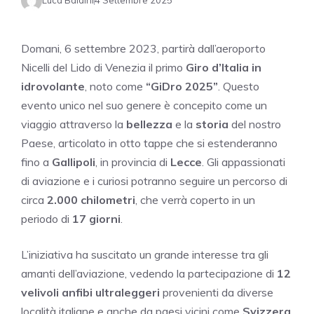
Luca Baldini
4 Settembre 2025
Domani, 6 settembre 2023, partirà dall’aeroporto
Nicelli del Lido di Venezia il primo
Giro d’Italia in
idrovolante
, noto come
“GiDro 2025”
. Questo
evento unico nel suo genere è concepito come un
viaggio attraverso la
bellezza
e la
storia
del nostro
Paese, articolato in otto tappe che si estenderanno
fino a
Gallipoli
, in provincia di
Lecce
. Gli appassionati
di aviazione e i curiosi potranno seguire un percorso di
circa
2.000 chilometri
, che verrà coperto in un
periodo di
17 giorni
.
L’iniziativa ha suscitato un grande interesse tra gli
amanti dell’aviazione, vedendo la partecipazione di
12
velivoli anfibi ultraleggeri
provenienti da diverse
località italiane e anche da paesi vicini come
Svizzera
,