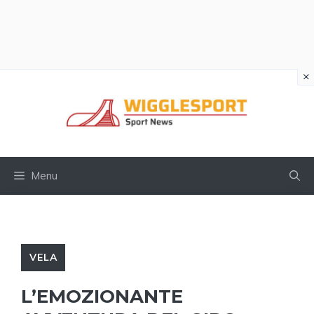
×
Vai
al
contenuto
Menu
VELA
L’EMOZIONANTE