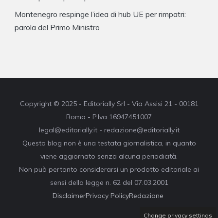
Montenegro respinge l’idea di hub UE per rimpatri:
parola del Primo Ministro
Copyright © 2025 - Editorially Srl - Via Assisi 21 - 00181
Roma - P.Iva 16947451007
legal@editorially.it - redazione@editorially.it
Questo blog non è una testata giornalistica, in quanto
viene aggiornato senza alcuna periodicità.
Non può pertanto considerarsi un prodotto editoriale ai
sensi della legge n. 62 del 07.03.2001
Disclaimer
Privacy Policy
Redazione
Change privacy settings