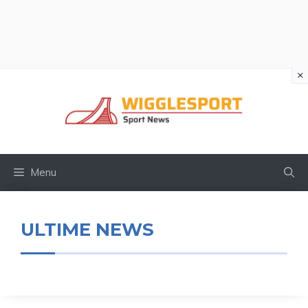
×
Vai
al
contenuto
Menu
ULTIME NEWS