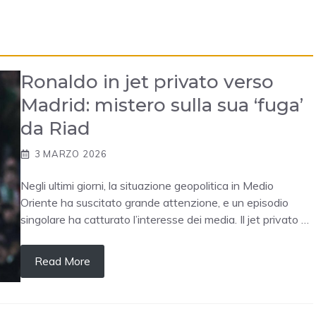
Ronaldo in jet privato verso
Madrid: mistero sulla sua ‘fuga’
da Riad
3 MARZO 2026
Negli ultimi giorni, la situazione geopolitica in Medio
Oriente ha suscitato grande attenzione, e un episodio
singolare ha catturato l’interesse dei media. Il jet privato …
Read More