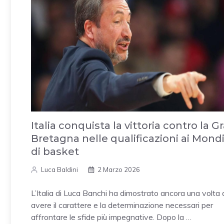
Italia conquista la vittoria contro la G
Bretagna nelle qualificazioni ai Mondi
di basket
Luca Baldini
2 Marzo 2026
L’Italia di Luca Banchi ha dimostrato ancora una volta 
avere il carattere e la determinazione necessari per
affrontare le sfide più impegnative. Dopo la …