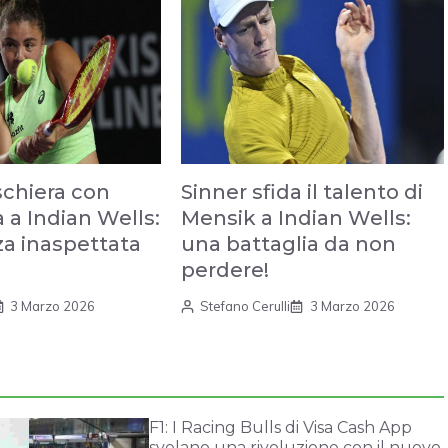
 schiera con
Sinner sfida il talento di
 a Indian Wells:
Mensik a Indian Wells:
za inaspettata
una battaglia da non
s
perdere!
3 Marzo 2026
Stefano Cerulli
3 Marzo 2026
F1: I Racing Bulls di Visa Cash App
svelano una rivoluzione con il nuovo