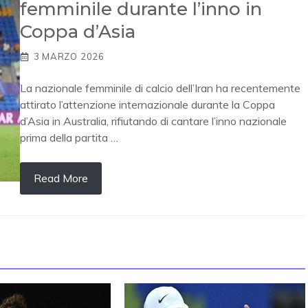
femminile durante l’inno in
Coppa d’Asia
3 MARZO 2026
La nazionale femminile di calcio dell’Iran ha recentemente
attirato l’attenzione internazionale durante la Coppa
d’Asia in Australia, rifiutando di cantare l’inno nazionale
prima della partita …
Read More