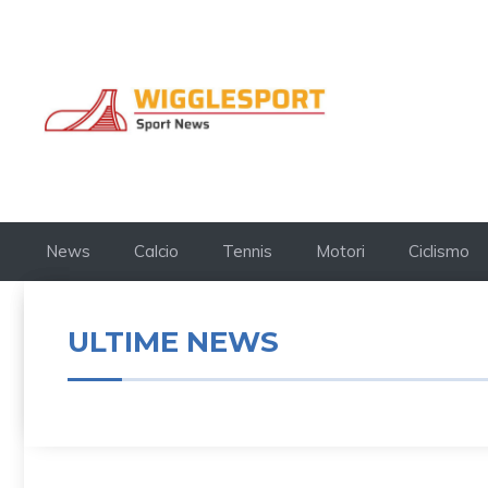
Vai
al
contenuto
News
Calcio
Tennis
Motori
Ciclismo
ULTIME NEWS