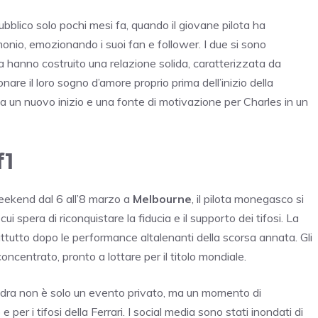
bblico solo pochi mesi fa, quando il giovane pilota ha
onio, emozionando i suoi fan e follower. I due si sono
a hanno costruito una relazione solida, caratterizzata da
are il loro sogno d’amore proprio prima dell’inizio della
ta un nuovo inizio e una fonte di motivazione per Charles in un
f1
weekend dal 6 all’8 marzo a
Melbourne
, il pilota monegasco si
i spera di riconquistare la fiducia e il supporto dei tifosi. La
utto dopo le performance altalenanti della scorsa annata. Gli
ncentrato, pronto a lottare per il titolo mondiale.
andra non è solo un evento privato, ma un momento di
 per i tifosi della Ferrari. I social media sono stati inondati di