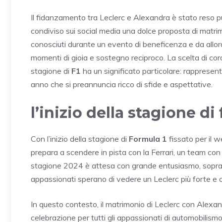
Il fidanzamento tra Leclerc e Alexandra è stato reso pu
condiviso sui social media una dolce proposta di matrim
conosciuti durante un evento di beneficenza e da allor
momenti di gioia e sostegno reciproco. La scelta di coron
stagione di
F1
ha un significato particolare: rappresen
anno che si preannuncia ricco di sfide e aspettative.
l’inizio della stagione di 
Con l’inizio della stagione di
Formula 1
fissato per il 
prepara a scendere in pista con la Ferrari, un team con cu
stagione 2024 è attesa con grande entusiasmo, sopratt
appassionati sperano di vedere un Leclerc più forte e co
In questo contesto, il matrimonio di Leclerc con Alex
celebrazione per tutti gli appassionati di automobilismo e