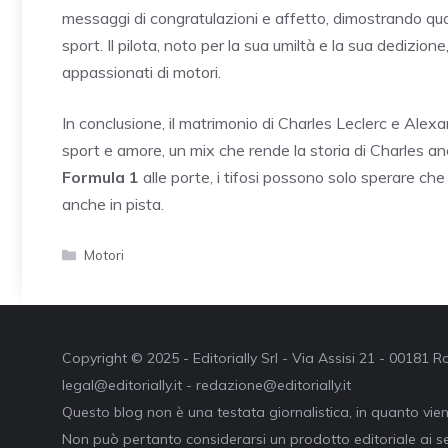
messaggi di congratulazioni e affetto, dimostrando quan
sport. Il pilota, noto per la sua umiltà e la sua dedizion
appassionati di motori.
In conclusione, il matrimonio di Charles Leclerc e Alex
sport e amore, un mix che rende la storia di Charles an
Formula 1
alle porte, i tifosi possono solo sperare che
anche in pista.
Categorie
Motori
Copyright © 2025 - Editorially Srl - Via Assisi 21 - 00181
legal@editorially.it - redazione@editorially.it
Questo blog non è una testata giornalistica, in quanto vie
Non può pertanto considerarsi un prodotto editoriale ai se