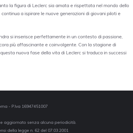
to la figura di Leclerc sia amata e rispettata nel mondo dello
e, continua a ispirare le nuove generazioni di giovani piloti e
andra si inserisce perfettamente in un contesto di passione,
cora più affascinante e coinvolgente. Con la stagione di
 questa nuova fase della vita di Leclerc si traduca in successi
 Roma - P.Iva 16947451007
ne aggiornato senza alcuna periodicità.
nsi della legge n. 62 del 07.03.2001