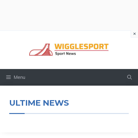
×
Vai
al
contenuto
Menu
ULTIME NEWS