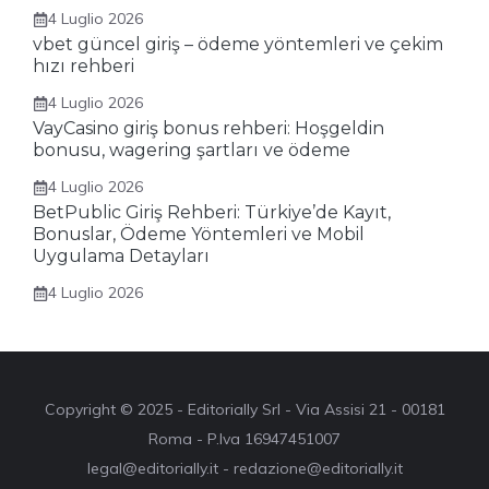
4 Luglio 2026
vbet güncel giriş – ödeme yöntemleri ve çekim
hızı rehberi
4 Luglio 2026
VayCasino giriş bonus rehberi: Hoşgeldin
bonusu, wagering şartları ve ödeme
4 Luglio 2026
BetPublic Giriş Rehberi: Türkiye’de Kayıt,
Bonuslar, Ödeme Yöntemleri ve Mobil
Uygulama Detayları
4 Luglio 2026
Copyright © 2025 - Editorially Srl - Via Assisi 21 - 00181
Roma - P.Iva 16947451007
legal@editorially.it - redazione@editorially.it