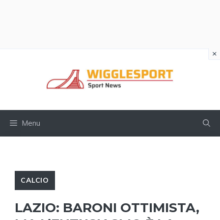
×
Vai
al
contenuto
Menu
CALCIO
LAZIO: BARONI OTTIMISTA,