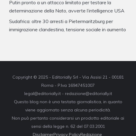
Putin pronto a un attacco limitato per testare la
determinazione della Nato, avverte l’intelligence USA
Sudafrica: oltre 30 arresti a Pietermaritzburg per
immigrazione clandestina, tensione sociale in aumento
Copyright © 2025 - Editorially Srl - Via Assisi 21 - 00181
Roma - P.Iva 16947451007
legal@editorially.it - redazione@editorially.it
Questo blog non è una testata giornalistica, in quanto
viene aggiornato senza alcuna periodicità.
Non può pertanto considerarsi un prodotto editoriale ai
sensi della legge n. 62 del 07.03.2001
Disclaimer
Privacy Policy
Redazione