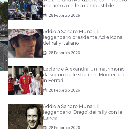
impianto a celle a combustibile
28 Febbraio 2026
Addio a Sandro Munari, il
leggendario presidente Aci e icona
del rally italiano
28 Febbraio 2026
Leclerc e Alexandra: un matrimonio
da sogno tra le strade di Montecarlo
in Ferrari
28 Febbraio 2026
Addio a Sandro Munari, il
leggendario ‘Drago’ dei rally con le
Lancia
28 Febbraio 2026