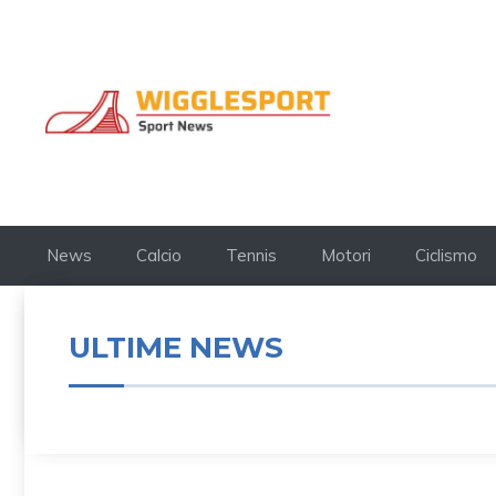
Vai
al
contenuto
News
Calcio
Tennis
Motori
Ciclismo
ULTIME NEWS