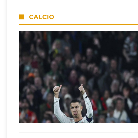
CALCIO