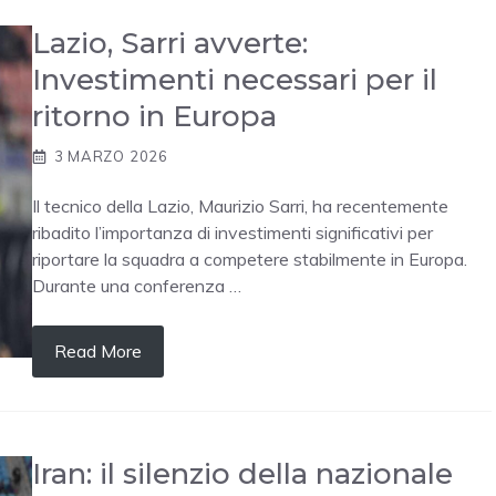
Lazio, Sarri avverte:
Investimenti necessari per il
ritorno in Europa
3 MARZO 2026
Il tecnico della Lazio, Maurizio Sarri, ha recentemente
ribadito l’importanza di investimenti significativi per
riportare la squadra a competere stabilmente in Europa.
Durante una conferenza …
Read More
Iran: il silenzio della nazionale