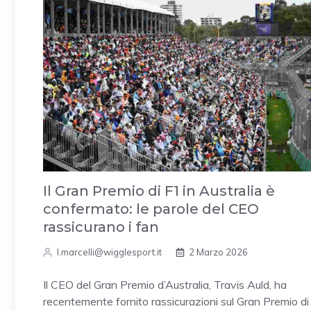
Il Gran Premio di F1 in Australia è
confermato: le parole del CEO
rassicurano i fan
l.marcelli@wigglesport.it
2 Marzo 2026
Il CEO del Gran Premio d’Australia, Travis Auld, ha
recentemente fornito rassicurazioni sul Gran Premio di