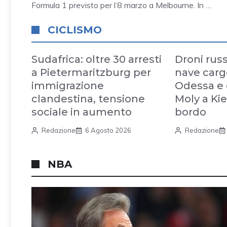
Formula 1 previsto per l’8 marzo a Melbourne. In …
CICLISMO
Sudafrica: oltre 30 arresti
Droni rus
a Pietermaritzburg per
nave carg
immigrazione
Odessa e 
clandestina, tensione
Moly a Kie
sociale in aumento
bordo
Redazione
6 Agosto 2026
Redazione
NBA