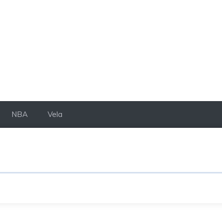
NBA
Vela