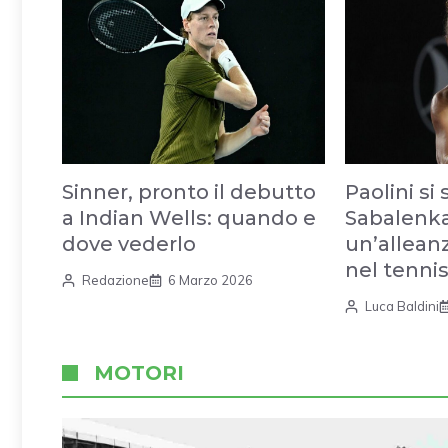
Sinner, pronto il debutto
Paolini si
a Indian Wells: quando e
Sabalenka
dove vederlo
un’allean
nel tenni
Redazione
6 Marzo 2026
Luca Baldini
MOTORI