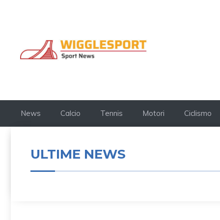
Vai
al
contenuto
News
Calcio
Tennis
Motori
Ciclismo
ULTIME NEWS