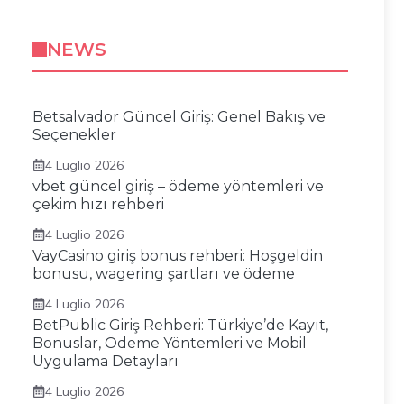
NEWS
Betsalvador Güncel Giriş: Genel Bakış ve
Seçenekler
4 Luglio 2026
vbet güncel giriş – ödeme yöntemleri ve
çekim hızı rehberi
4 Luglio 2026
VayCasino giriş bonus rehberi: Hoşgeldin
bonusu, wagering şartları ve ödeme
4 Luglio 2026
BetPublic Giriş Rehberi: Türkiye’de Kayıt,
Bonuslar, Ödeme Yöntemleri ve Mobil
Uygulama Detayları
4 Luglio 2026