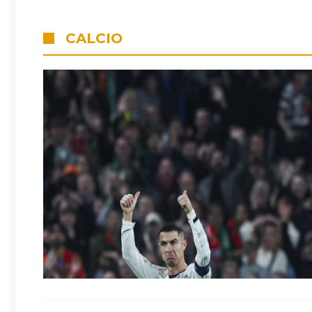
CALCIO