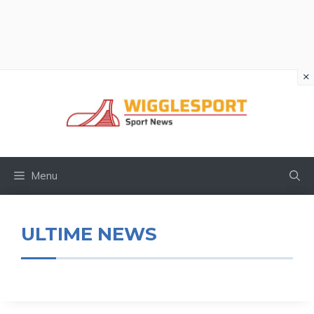
×
Vai
al
contenuto
Menu
ULTIME NEWS