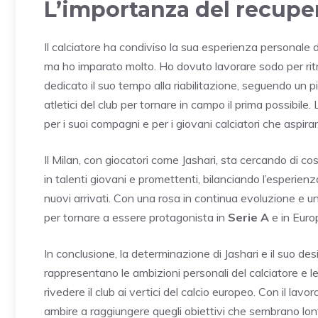
L’importanza del recupe
Il calciatore ha condiviso la sua esperienza personale dur
ma ho imparato molto. Ho dovuto lavorare sodo per ritr
dedicato il suo tempo alla riabilitazione, seguendo un 
atletici del club per tornare in campo il prima possibi
per i suoi compagni e per i giovani calciatori che aspiran
Il Milan, con giocatori come Jashari, sta cercando di co
in talenti giovani e promettenti, bilanciando l’esperien
nuovi arrivati. Con una rosa in continua evoluzione e un 
per tornare a essere protagonista in
Serie A
e in Euro
In conclusione, la determinazione di Jashari e il suo desid
rappresentano le ambizioni personali del calciatore e le
rivedere il club ai vertici del calcio europeo. Con il lav
ambire a raggiungere quegli obiettivi che sembrano lonta