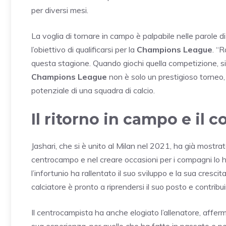
per diversi mesi.
La voglia di tornare in campo è palpabile nelle parole di
l’obiettivo di qualificarsi per la
Champions League
. “
questa stagione. Quando giochi quella competizione, si
Champions League
non è solo un prestigioso torneo, 
potenziale di una squadra di calcio.
Il ritorno in campo e il 
Jashari, che si è unito al Milan nel 2021, ha già mostrato
centrocampo e nel creare occasioni per i compagni lo h
l’infortunio ha rallentato il suo sviluppo e la sua crescit
calciatore è pronto a riprendersi il suo posto e contribu
Il centrocampista ha anche elogiato l’allenatore, afferm
sua esperienza, per quello che ha fatto in passato e per 