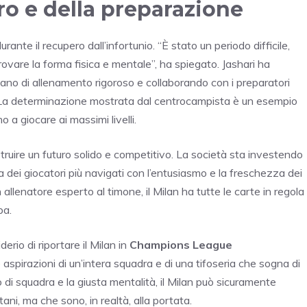
ro e della preparazione
ante il recupero dall’infortunio. “È stato un periodo difficile,
ovare la forma fisica e mentale”, ha spiegato. Jashari ha
piano di allenamento rigoroso e collaborando con i preparatori
le. La determinazione mostrata dal centrocampista è un esempio
o a giocare ai massimi livelli.
struire un futuro solido e competitivo. La società sta investendo
za dei giocatori più navigati con l’entusiasmo e la freschezza dei
allenatore esperto al timone, il Milan ha tutte le carte in regola
pa.
erio di riportare il Milan in
Champions League
 aspirazioni di un’intera squadra e di una tifoseria che sogna di
oro di squadra e la giusta mentalità, il Milan può sicuramente
ni, ma che sono, in realtà, alla portata.