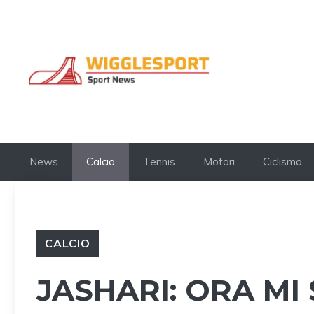
Vai
al
contenuto
News
Calcio
Tennis
Motori
Ciclismo
CALCIO
JASHARI: ORA MI 