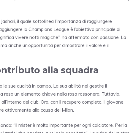
 Jashari, il quale sottolinea l’importanza di raggiungere
Raggiungere la Champions League è l’obiettivo principale di
gnifica vivere notti magiche”, ha affermato con passione. La
ma anche un’opportunità per dimostrare il valore e il
contributo alla squadra
 le sue qualità in campo. La sua abilità nel gestire il
a reso un elemento chiave nella rosa rossonera. Tuttavia,
a all’interno del club. Ora, con il recupero completo, il giovane
ire attivamente alla causa del Milan.
ando: “Il mister è molto importante per ogni calciatore. Per la
i trofei che ha vinto, puoi solo ascoltarlo”. La guida del mister