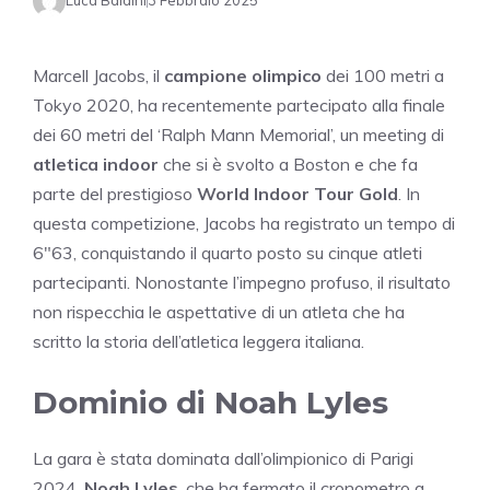
Luca Baldini
3 Febbraio 2025
Marcell Jacobs, il
campione olimpico
dei 100 metri a
Tokyo 2020, ha recentemente partecipato alla finale
dei 60 metri del ‘Ralph Mann Memorial’, un meeting di
atletica indoor
che si è svolto a Boston e che fa
parte del prestigioso
World Indoor Tour Gold
. In
questa competizione, Jacobs ha registrato un tempo di
6″63, conquistando il quarto posto su cinque atleti
partecipanti. Nonostante l’impegno profuso, il risultato
non rispecchia le aspettative di un atleta che ha
scritto la storia dell’atletica leggera italiana.
Dominio di Noah Lyles
La gara è stata dominata dall’olimpionico di Parigi
2024,
Noah Lyles
, che ha fermato il cronometro a