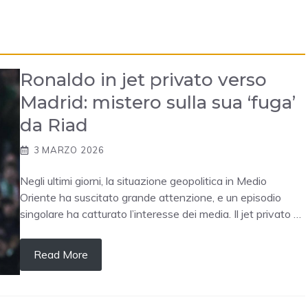
Ronaldo in jet privato verso
Madrid: mistero sulla sua ‘fuga’
da Riad
3 MARZO 2026
Negli ultimi giorni, la situazione geopolitica in Medio
Oriente ha suscitato grande attenzione, e un episodio
singolare ha catturato l’interesse dei media. Il jet privato …
Read More