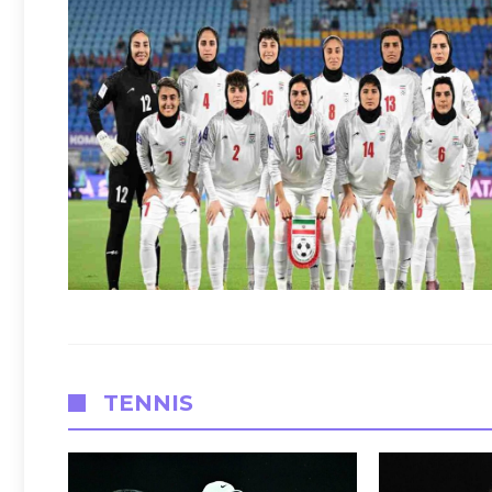
TENNIS