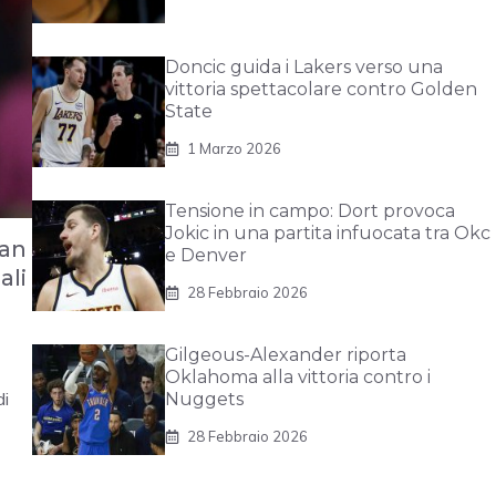
Doncic guida i Lakers verso una
vittoria spettacolare contro Golden
State
1 Marzo 2026
Tensione in campo: Dort provoca
Jokic in una partita infuocata tra Okc
ran
e Denver
ali
28 Febbraio 2026
Gilgeous-Alexander riporta
Oklahoma alla vittoria contro i
di
Nuggets
28 Febbraio 2026