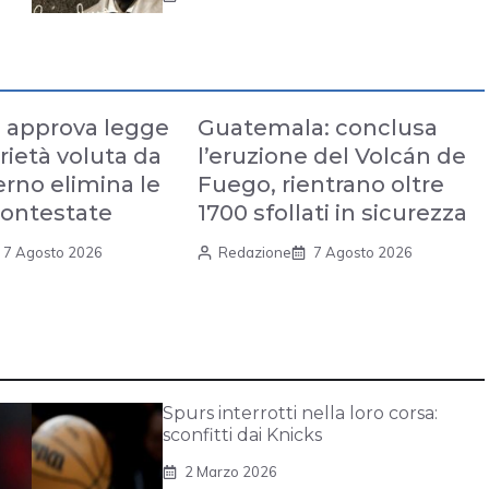
 approva legge
Guatemala: conclusa
rietà voluta da
l’eruzione del Volcán de
erno elimina le
Fuego, rientrano oltre
 contestate
1700 sfollati in sicurezza
7 Agosto 2026
Redazione
7 Agosto 2026
Spurs interrotti nella loro corsa:
sconfitti dai Knicks
2 Marzo 2026