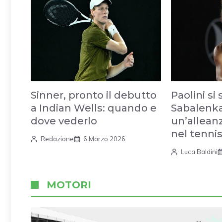
Sinner, pronto il debutto
Paolini si
a Indian Wells: quando e
Sabalenka
dove vederlo
un’allean
nel tenni
Redazione
6 Marzo 2026
Luca Baldini
MOTORI