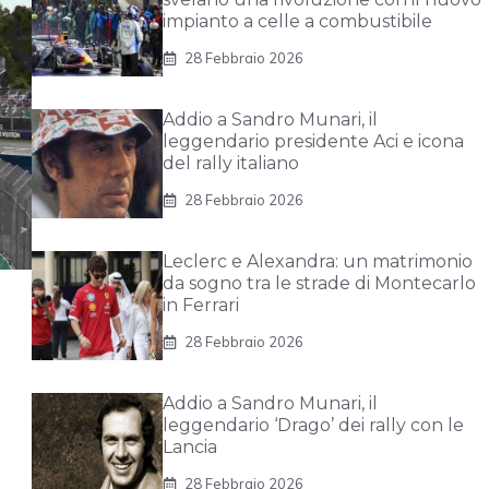
impianto a celle a combustibile
28 Febbraio 2026
Addio a Sandro Munari, il
leggendario presidente Aci e icona
del rally italiano
28 Febbraio 2026
Leclerc e Alexandra: un matrimonio
da sogno tra le strade di Montecarlo
in Ferrari
28 Febbraio 2026
Addio a Sandro Munari, il
leggendario ‘Drago’ dei rally con le
Lancia
28 Febbraio 2026