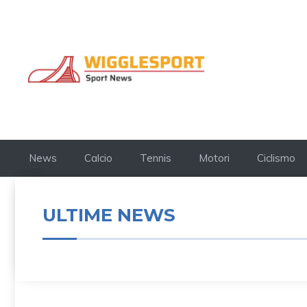
Vai
al
contenuto
News
Calcio
Tennis
Motori
Ciclismo
ULTIME NEWS