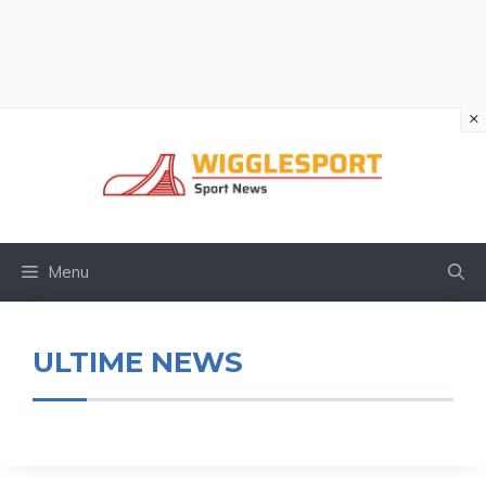
×
Vai
al
contenuto
Menu
ULTIME NEWS