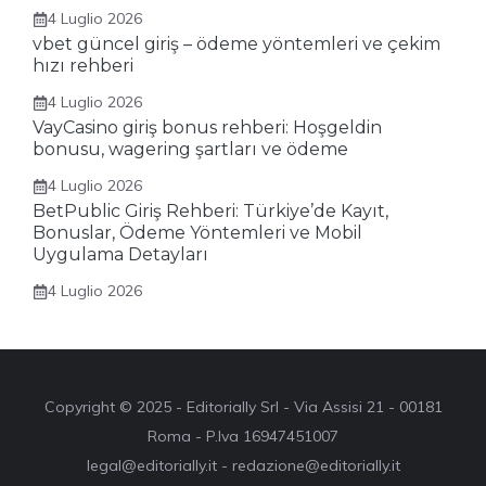
4 Luglio 2026
vbet güncel giriş – ödeme yöntemleri ve çekim
hızı rehberi
4 Luglio 2026
VayCasino giriş bonus rehberi: Hoşgeldin
bonusu, wagering şartları ve ödeme
4 Luglio 2026
BetPublic Giriş Rehberi: Türkiye’de Kayıt,
Bonuslar, Ödeme Yöntemleri ve Mobil
Uygulama Detayları
4 Luglio 2026
Copyright © 2025 - Editorially Srl - Via Assisi 21 - 00181
Roma - P.Iva 16947451007
legal@editorially.it - redazione@editorially.it