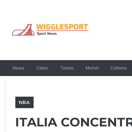
Vai
al
contenuto
News
Calcio
Tennis
Motori
Ciclismo
NBA
ITALIA CONCENTR