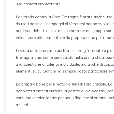
una carriera promettente.
La vittoria contro la Gran Bretagna è stata anche una
risultati positivi. I compagni di Veronesi hanno svolto 
per il suo debutto. L’unità e la coesione del gruppo so
valorizzare ulteriormente nella preparazione per il matc
In vista della prossima partita, il ct ha già iniziato a pi
Bretagna, che, come dimostrato nella prima sfida, può e
una questione di talento individuale, ma anche di capaci
elementi su cui Banchi ha sempre posto particolare enf
La preparazione per il match di lunedì sarà cruciale. La 
debolezza emersi durante la partita di Newcastle, per p
sarà una cornice ideale per una sfida che si preannuncia 
azzurri.