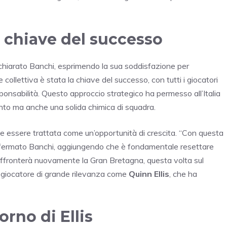
 chiave del successo
a dichiarato Banchi, esprimendo la sua soddisfazione per
ollettiva è stata la chiave del successo, con tutti i giocatori
esponsabilità. Questo approccio strategico ha permesso all’Italia
nto ma anche una solida chimica di squadra.
ve essere trattata come un’opportunità di crescita. “Con questa
a affermato Banchi, aggiungendo che è fondamentale resettare
ia affronterà nuovamente la Gran Bretagna, questa volta sul
un giocatore di grande rilevanza come
Quinn Ellis
, che ha
torno di Ellis