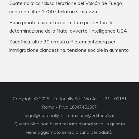
Guatemala: conclusa l’eruzione del Volcán de Fuego,
rientrano oltre 1700 sfollati in sicurezza
Putin pronto a un attacco limitato per testare la
determinazione della Nato, avverte l’intelligence USA
Sudafrica: oltre 30 arresti a Pietermaritzburg per
immigrazione clandestina, tensione sociale in aumento
Copyright © 2025 - Editorially Srl - Via Assisi 21 - 00181
Roma - P.Iva 16947451007
legal@editorially.it - redazione@editorially.it
Questo blog non è una testata giornalistica, in quanto
viene aggiornato senza alcuna periodicità.