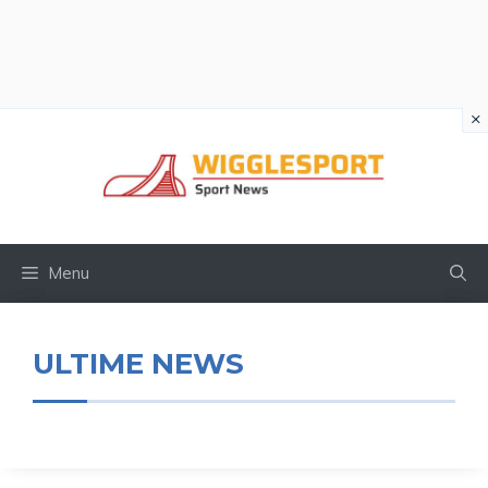
×
Vai
al
contenuto
Menu
ULTIME NEWS