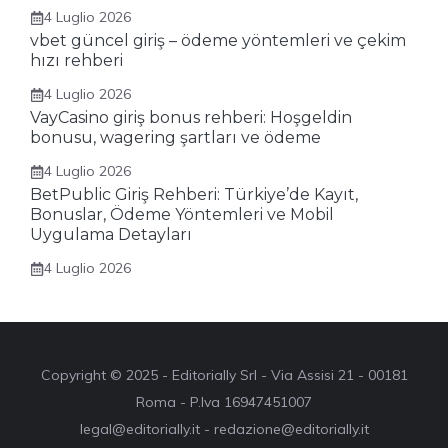
4 Luglio 2026
vbet güncel giriş – ödeme yöntemleri ve çekim
hızı rehberi
4 Luglio 2026
VayCasino giriş bonus rehberi: Hoşgeldin
bonusu, wagering şartları ve ödeme
4 Luglio 2026
BetPublic Giriş Rehberi: Türkiye’de Kayıt,
Bonuslar, Ödeme Yöntemleri ve Mobil
Uygulama Detayları
4 Luglio 2026
Copyright © 2025 - Editorially Srl - Via Assisi 21 - 00181
Roma - P.Iva 16947451007
legal@editorially.it - redazione@editorially.it