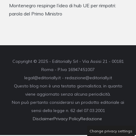
Montenegro respinge l’idea di hub UE per rimpatri:
parola del Primo Ministro
Copyright © 2025 - Editorially Srl - Via Assisi 21 - 00181
Roma - P.Iva 16947451007
legal@editorially.it - redazione@editorially.it
Questo blog non è una testata giornalistica, in quanto
viene aggiornato senza alcuna periodicità.
Non può pertanto considerarsi un prodotto editoriale ai
sensi della legge n. 62 del 07.03.2001
Disclaimer
Privacy Policy
Redazione
Change privacy settings