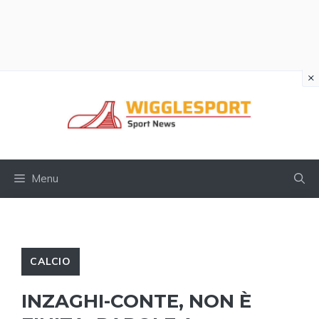
×
Vai
al
contenuto
Menu
CALCIO
INZAGHI-CONTE, NON È