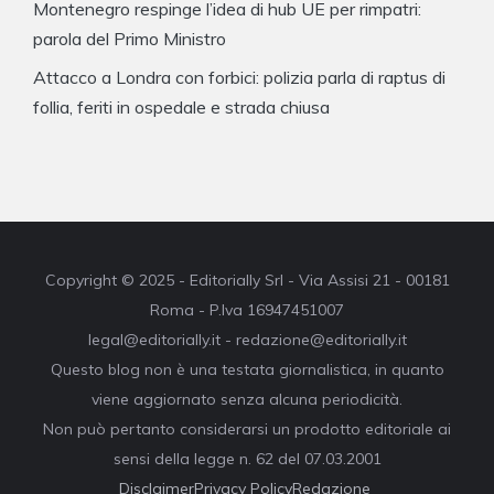
Montenegro respinge l’idea di hub UE per rimpatri:
parola del Primo Ministro
Attacco a Londra con forbici: polizia parla di raptus di
follia, feriti in ospedale e strada chiusa
Copyright © 2025 - Editorially Srl - Via Assisi 21 - 00181
Roma - P.Iva 16947451007
legal@editorially.it - redazione@editorially.it
Questo blog non è una testata giornalistica, in quanto
viene aggiornato senza alcuna periodicità.
Non può pertanto considerarsi un prodotto editoriale ai
sensi della legge n. 62 del 07.03.2001
Disclaimer
Privacy Policy
Redazione