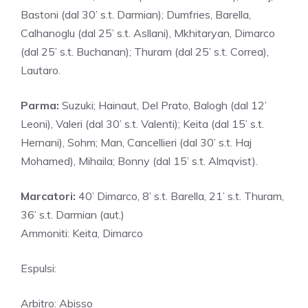
Bastoni (dal 30’ s.t. Darmian); Dumfries, Barella,
Calhanoglu (dal 25’ s.t. Asllani), Mkhitaryan, Dimarco
(dal 25’ s.t. Buchanan); Thuram (dal 25’ s.t. Correa),
Lautaro.
Parma:
Suzuki; Hainaut, Del Prato, Balogh (dal 12’
Leoni), Valeri (dal 30’ s.t. Valenti); Keita (dal 15’ s.t.
Hernani), Sohm; Man, Cancellieri (dal 30’ s.t. Haj
Mohamed), Mihaila; Bonny (dal 15’ s.t. Almqvist).
Marcatori:
40’ Dimarco, 8’ s.t. Barella, 21’ s.t. Thuram,
36’ s.t. Darmian (aut.)
Ammoniti: Keita, Dimarco
Espulsi:
Arbitro: Abisso