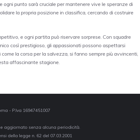
, e ogni punto sarà cruciale per mantenere vive le speranze di
solidare la propria posizione in classifica, cercando di costruire
etitivo, e ogni partita può riservare sorprese. Con squadre
ico così prestigioso, gli appassionati possono aspettarsi
sì come la corsa per la salvezza, si fanno sempre più avvincenti,
questa affascinante stagione.
 Roma - P.Iva 16947451007
ne aggiornato senza alcuna periodicità.
nsi della legge n. 62 del 07.03.2001