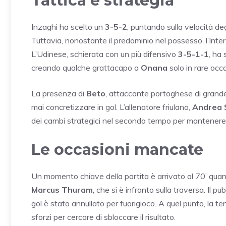
Tattica e strategia
Inzaghi ha scelto un
3-5-2
, puntando sulla velocità deg
Tuttavia, nonostante il predominio nel possesso, l’Inter
L’Udinese, schierata con un più difensivo
3-5-1-1
, ha
creando qualche grattacapo a
Onana
solo in rare occa
La presenza di
Beto
, attaccante portoghese di grande f
mai concretizzare in gol. L’allenatore friulano,
Andrea S
dei cambi strategici nel secondo tempo per mantenere 
Le occasioni mancate
Un momento chiave della partita è arrivato al 70’ quan
Marcus Thuram
, che si è infranto sulla traversa. Il p
gol è stato annullato per fuorigioco. A quel punto, la ten
sforzi per cercare di sbloccare il risultato.