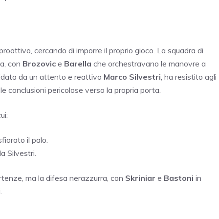
 proattivo, cercando di imporre il proprio gioco. La squadra di
la, con
Brozovic
e
Barella
che orchestravano le manovre a
uidata da un attento e reattivo
Marco Silvestri
, ha resistito agli
le conclusioni pericolose verso la propria porta.
ui:
iorato il palo.
a Silvestri.
partenze, ma la difesa nerazzurra, con
Skriniar
e
Bastoni
in
.