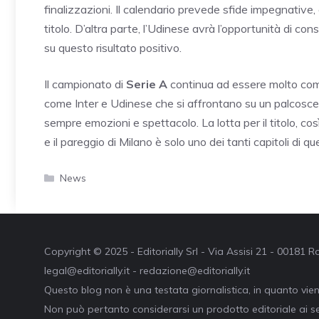
finalizzazioni. Il calendario prevede sfide impegnative
titolo. D’altra parte, l’Udinese avrà l’opportunità di con
su questo risultato positivo.
Il campionato di
Serie A
continua ad essere molto comp
come Inter e Udinese che si affrontano su un palcoscen
sempre emozioni e spettacolo. La lotta per il titolo, co
e il pareggio di Milano è solo uno dei tanti capitoli di 
Categorie
News
Copyright © 2025 - Editorially Srl - Via Assisi 21 - 00181
legal@editorially.it - redazione@editorially.it
Questo blog non è una testata giornalistica, in quanto vie
Non può pertanto considerarsi un prodotto editoriale ai se