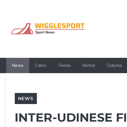
Vai
al
contenuto
News
Calcio
Tennis
Motori
Ciclismo
NEWS
INTER-UDINESE FI