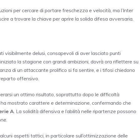
uzioni per cercare di portare freschezza e velocità, ma l’Inter
re a trovare la chiave per aprire la solida difesa avversaria.
rati visibilmente delusi, consapevoli di aver lasciato punti
iniziato la stagione con grandi ambizioni, dovrà ora riflettere su
za di un attaccante prolifico si fa sentire, e i tifosi chiedono
 reparto offensivo.
erarsi un ottimo risultato, soprattutto dopo le difficoltà
ana ha mostrato carattere e determinazione, confermando che
erie A
. La solidità difensiva e l’abilità nelle ripartenze possono
one.
alcuni aspetti tattici, in particolare sull’ottimizzazione delle