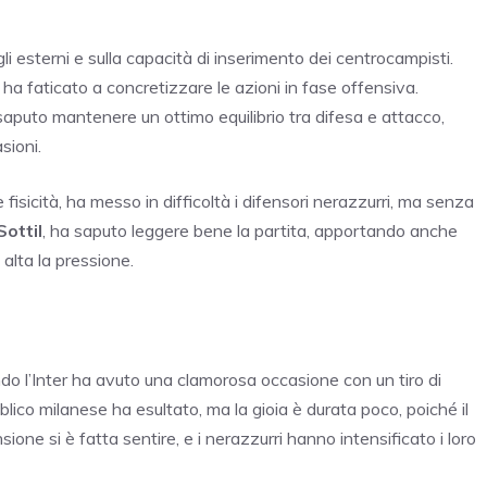
li esterni e sulla capacità di inserimento dei centrocampisti.
 ha faticato a concretizzare le azioni in fase offensiva.
 saputo mantenere un ottimo equilibrio tra difesa e attacco,
sioni.
isicità, ha messo in difficoltà i difensori nerazzurri, ma senza
ottil
, ha saputo leggere bene la partita, apportando anche
alta la pressione.
do l’Inter ha avuto una clamorosa occasione con un tiro di
ubblico milanese ha esultato, ma la gioia è durata poco, poiché il
sione si è fatta sentire, e i nerazzurri hanno intensificato i loro