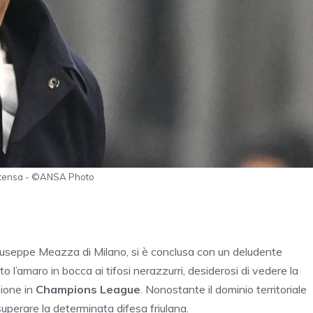
 intensa - ©ANSA Photo
 Giuseppe Meazza di Milano, si è conclusa con un deludente
to l’amaro in bocca ai tifosi nerazzurri, desiderosi di vedere la
zione in
Champions League
. Nonostante il dominio territoriale
superare la determinata difesa friulana.