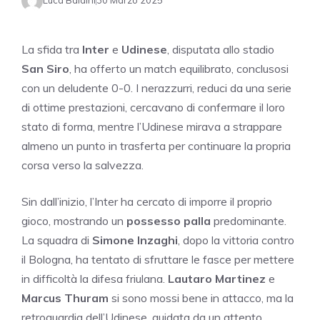
Luca Baldini
30 Marzo 2025
La sfida tra
Inter
e
Udinese
, disputata allo stadio
San Siro
, ha offerto un match equilibrato, conclusosi
con un deludente 0-0. I nerazzurri, reduci da una serie
di ottime prestazioni, cercavano di confermare il loro
stato di forma, mentre l’Udinese mirava a strappare
almeno un punto in trasferta per continuare la propria
corsa verso la salvezza.
Sin dall’inizio, l’Inter ha cercato di imporre il proprio
gioco, mostrando un
possesso palla
predominante.
La squadra di
Simone Inzaghi
, dopo la vittoria contro
il Bologna, ha tentato di sfruttare le fasce per mettere
in difficoltà la difesa friulana.
Lautaro Martinez
e
Marcus Thuram
si sono mossi bene in attacco, ma la
retroguardia dell’Udinese, guidata da un attento