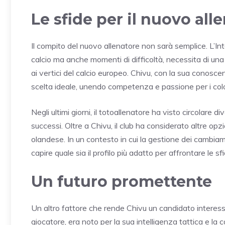
Le sfide per il nuovo all
Il compito del nuovo allenatore non sarà semplice. L’In
calcio ma anche momenti di difficoltà, necessita di una 
ai vertici del calcio europeo. Chivu, con la sua conosc
scelta ideale, unendo competenza e passione per i color
Negli ultimi giorni, il totoallenatore ha visto circolare 
successi. Oltre a Chivu, il club ha considerato altre o
olandese. In un contesto in cui la gestione dei cambiam
capire quale sia il profilo più adatto per affrontare le sf
Un futuro promettente
Un altro fattore che rende Chivu un candidato interessa
giocatore, era noto per la sua intelligenza tattica e la c