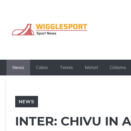
Vai
al
contenuto
News
Calcio
Tennis
Motori
Ciclismo
NEWS
INTER: CHIVU IN 