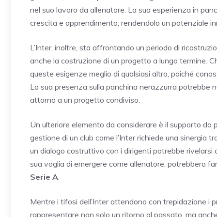
nel suo lavoro da allenatore. La sua esperienza in pan
crescita e apprendimento, rendendolo un potenziale in
L’Inter, inoltre, sta affrontando un periodo di ricostruz
anche la costruzione di un progetto a lungo termine. C
queste esigenze meglio di qualsiasi altro, poiché conosc
La sua presenza sulla panchina nerazzurra potrebbe non 
attorno a un progetto condiviso.
Un ulteriore elemento da considerare è il supporto da pa
gestione di un club come l’Inter richiede una sinergia tra
un dialogo costruttivo con i dirigenti potrebbe rivelarsi
sua voglia di emergere come allenatore, potrebbero far
Serie A
.
Mentre i tifosi dell’Inter attendono con trepidazione i 
rappresentare non solo un ritorno al passato, ma anche 