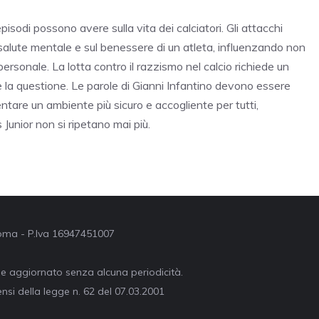
pisodi possono avere sulla vita dei calciatori. Gli attacchi
alute mentale e sul benessere di un atleta, influenzando non
ersonale. La lotta contro il razzismo nel calcio richiede un
e la questione. Le parole di Gianni Infantino devono essere
entare un ambiente più sicuro e accogliente per tutti,
Junior non si ripetano mai più.
 Roma - P.Iva 16947451007
ne aggiornato senza alcuna periodicità.
nsi della legge n. 62 del 07.03.2001