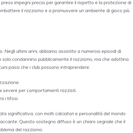
a preso impegni precisi per garantire il rispetto e la protezione di
a combattere il razzismo e a promuovere un ambiente di gioco più
. Negli ultimi anni, abbiamo assistito a numerosi episodi di
on solo condannino pubblicamente il razzismo, ma che adottino
cuni passi che i club possono intraprendere:
izzazione.
ni severe per comportamenti razzisti.
i tifosi.
tata significativa, con molti calciatori e personalità del mondo
taccante. Questo sostegno diffuso è un chiaro segnale che il
problema del razzismo.