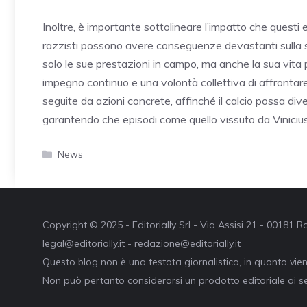
Inoltre, è importante sottolineare l’impatto che questi e
razzisti possono avere conseguenze devastanti sulla s
solo le sue prestazioni in campo, ma anche la sua vita p
impegno continuo e una volontà collettiva di affrontar
seguite da azioni concrete, affinché il calcio possa div
garantendo che episodi come quello vissuto da Vinicius 
Categorie
News
Copyright © 2025 - Editorially Srl - Via Assisi 21 - 00181
legal@editorially.it - redazione@editorially.it
Questo blog non è una testata giornalistica, in quanto vie
Non può pertanto considerarsi un prodotto editoriale ai se