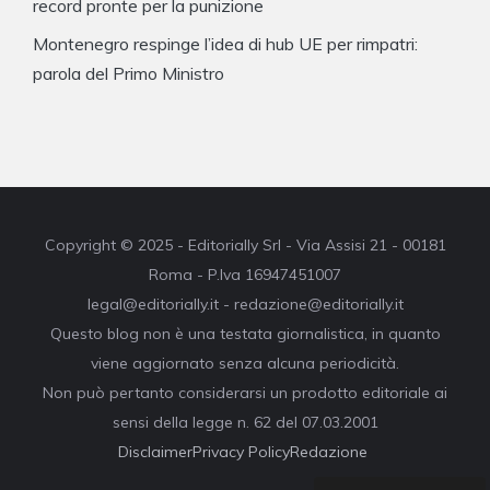
record pronte per la punizione
Montenegro respinge l’idea di hub UE per rimpatri:
parola del Primo Ministro
Copyright © 2025 - Editorially Srl - Via Assisi 21 - 00181
Roma - P.Iva 16947451007
legal@editorially.it - redazione@editorially.it
Questo blog non è una testata giornalistica, in quanto
viene aggiornato senza alcuna periodicità.
Non può pertanto considerarsi un prodotto editoriale ai
sensi della legge n. 62 del 07.03.2001
Disclaimer
Privacy Policy
Redazione