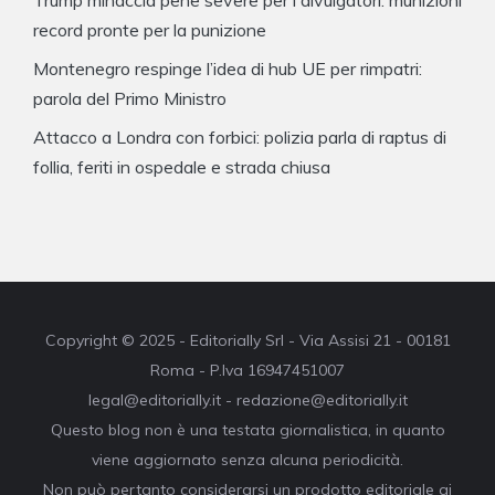
record pronte per la punizione
Montenegro respinge l’idea di hub UE per rimpatri:
parola del Primo Ministro
Attacco a Londra con forbici: polizia parla di raptus di
follia, feriti in ospedale e strada chiusa
Copyright © 2025 - Editorially Srl - Via Assisi 21 - 00181
Roma - P.Iva 16947451007
legal@editorially.it - redazione@editorially.it
Questo blog non è una testata giornalistica, in quanto
viene aggiornato senza alcuna periodicità.
Non può pertanto considerarsi un prodotto editoriale ai