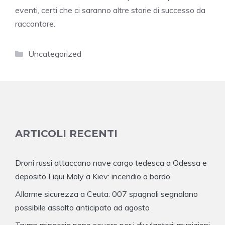
eventi, certi che ci saranno altre storie di successo da
raccontare.
Categorie
Uncategorized
ARTICOLI RECENTI
Droni russi attaccano nave cargo tedesca a Odessa e
deposito Liqui Moly a Kiev: incendio a bordo
Allarme sicurezza a Ceuta: 007 spagnoli segnalano
possibile assalto anticipato ad agosto
Trump minaccia pene severe per i divulgatori: munizioni