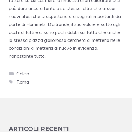
fattore su cui costruire la rinascita di un calciatore che
può dare ancora tanto a se stesso, oltre che ai suoi
nuovi tifosi che si aspettano ora segnali importanti da
parte di Hummels. D’altronde, il suo valore è sotto agli
occhi di tutti e ci sono pochi dubbi sul fatto che anche
la stessa piazza giallorossa cercherà di metterlo nelle
condizioni di mettersi di nuovo in evidenza,
nonostante tutto.
Categorie
Calcio
Tag
Roma
ARTICOLI RECENTI