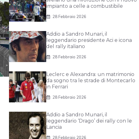
impianto a celle a combustibile
28 Febbraio 2026
Addio a Sandro Munari, il
leggendario presidente Aci e icona
del rally italiano
28 Febbraio 2026
Leclerc e Alexandra: un matrimonio
da sogno tra le strade di Montecarlo
in Ferrari
28 Febbraio 2026
Addio a Sandro Munari, il
leggendario ‘Drago’ dei rally con le
Lancia
28 Febbraio 2026