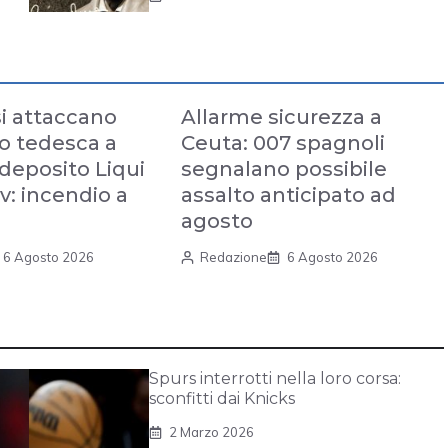
si attaccano
Allarme sicurezza a
o tedesca a
Ceuta: 007 spagnoli
deposito Liqui
segnalano possibile
v: incendio a
assalto anticipato ad
agosto
6 Agosto 2026
Redazione
6 Agosto 2026
Spurs interrotti nella loro corsa:
sconfitti dai Knicks
2 Marzo 2026