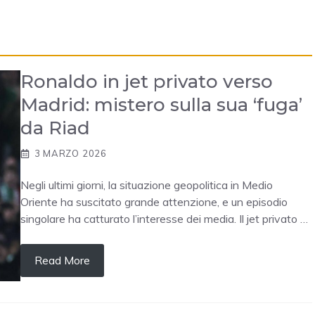
Ronaldo in jet privato verso
Madrid: mistero sulla sua ‘fuga’
da Riad
3 MARZO 2026
Negli ultimi giorni, la situazione geopolitica in Medio
Oriente ha suscitato grande attenzione, e un episodio
singolare ha catturato l’interesse dei media. Il jet privato …
Read More