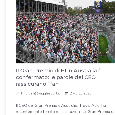
Il Gran Premio di F1 in Australia è
confermato: le parole del CEO
rassicurano i fan
l.marcelli@wigglesport.it
2 Marzo 2026
Il CEO del Gran Premio d’Australia, Travis Auld, ha
recentemente fornito rassicurazioni sul Gran Premio di