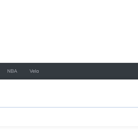
NBA
Vela