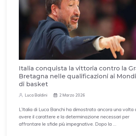
Italia conquista la vittoria contro la G
Bretagna nelle qualificazioni ai Mondi
di basket
Luca Baldini
2 Marzo 2026
L’Italia di Luca Banchi ha dimostrato ancora una volta 
avere il carattere e la determinazione necessari per
affrontare le sfide più impegnative. Dopo la …