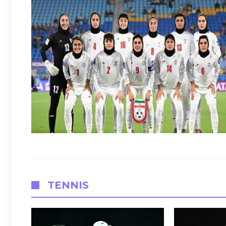
TENNIS