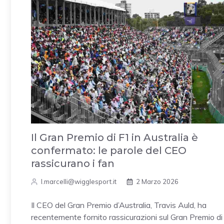
Il Gran Premio di F1 in Australia è
confermato: le parole del CEO
rassicurano i fan
l.marcelli@wigglesport.it
2 Marzo 2026
Il CEO del Gran Premio d’Australia, Travis Auld, ha
recentemente fornito rassicurazioni sul Gran Premio di