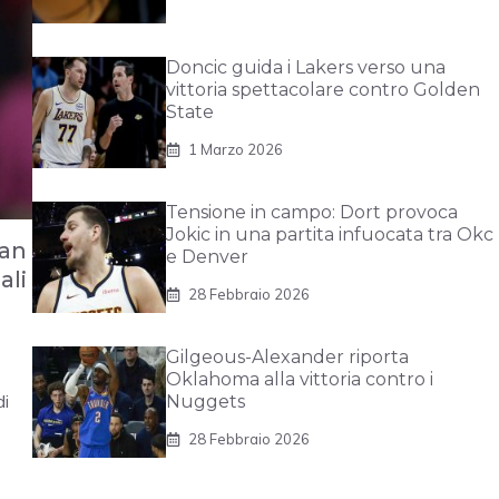
Doncic guida i Lakers verso una
vittoria spettacolare contro Golden
State
1 Marzo 2026
Tensione in campo: Dort provoca
Jokic in una partita infuocata tra Okc
ran
e Denver
ali
28 Febbraio 2026
Gilgeous-Alexander riporta
Oklahoma alla vittoria contro i
di
Nuggets
28 Febbraio 2026