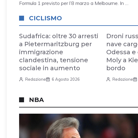
Formula 1 previsto per l’8 marzo a Melbourne. In …
CICLISMO
Sudafrica: oltre 30 arresti
Droni rus
a Pietermaritzburg per
nave carg
immigrazione
Odessa e 
clandestina, tensione
Moly a Kie
sociale in aumento
bordo
Redazione
6 Agosto 2026
Redazione
NBA