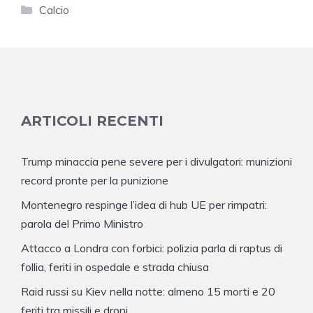
Categorie
Calcio
ARTICOLI RECENTI
Trump minaccia pene severe per i divulgatori: munizioni
record pronte per la punizione
Montenegro respinge l’idea di hub UE per rimpatri:
parola del Primo Ministro
Attacco a Londra con forbici: polizia parla di raptus di
follia, feriti in ospedale e strada chiusa
Raid russi su Kiev nella notte: almeno 15 morti e 20
feriti tra missili e droni