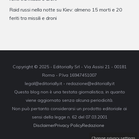
Raid russi nella notte su Kiev: almeno 15 morti e 20
feriti tra missili e droni
Copyright © 2025 - Editorially Srl - Via Assisi 21 - 00181
Roma - P.Iva 16947451007
legal@editorially.it - redazione@editorially.it
Questo blog non è una testata giornalistica, in quanto
viene aggiornato senza alcuna periodicità.
Non può pertanto considerarsi un prodotto editoriale ai
sensi della legge n. 62 del 07.03.2001
Disclaimer
Privacy Policy
Redazione
Change privacy settings