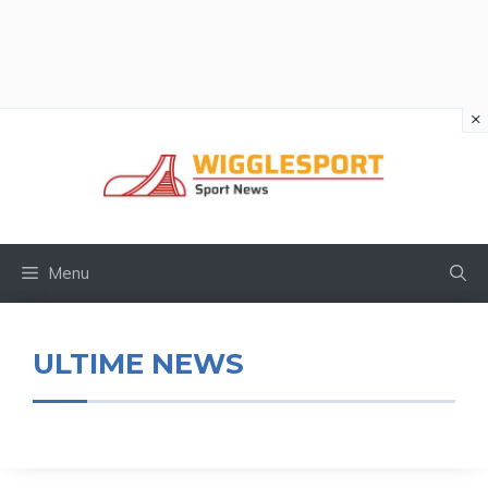
×
Vai
al
contenuto
Menu
ULTIME NEWS