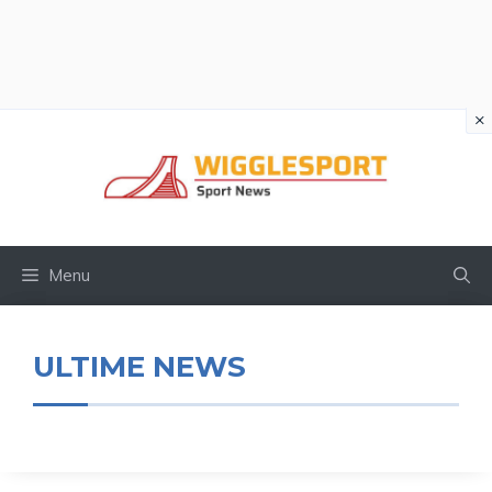
×
Vai
al
contenuto
Menu
ULTIME NEWS