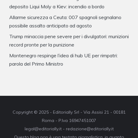
deposito Liqui Moly a Kiev: incendio a bordo
Allarme sicurezza a Ceuta: 007 spagnoli segnalano
possibile assalto anticipato ad agosto
Trump minaccia pene severe per i divulgatori: munizioni
record pronte per la punizione
Montenegro respinge l’idea di hub UE per rimpatri:
parola del Primo Ministro
Copyright © 2025 - Editorially Srl - Via Assisi 21 - 00181
Roma - P.Iva 16947451007
legal@editorially.it - redazione@editorially.it
Questo blog non è una testata giornalistica, in quanto