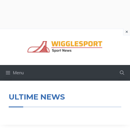
×
Vai
al
contenuto
Menu
ULTIME NEWS