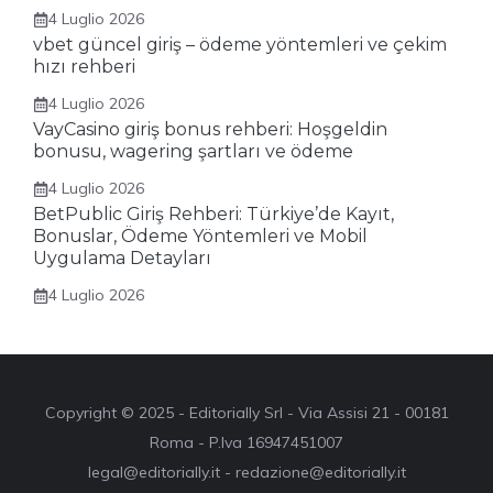
4 Luglio 2026
vbet güncel giriş – ödeme yöntemleri ve çekim
hızı rehberi
4 Luglio 2026
VayCasino giriş bonus rehberi: Hoşgeldin
bonusu, wagering şartları ve ödeme
4 Luglio 2026
BetPublic Giriş Rehberi: Türkiye’de Kayıt,
Bonuslar, Ödeme Yöntemleri ve Mobil
Uygulama Detayları
4 Luglio 2026
Copyright © 2025 - Editorially Srl - Via Assisi 21 - 00181
Roma - P.Iva 16947451007
legal@editorially.it - redazione@editorially.it