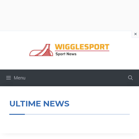
×
Vai
al
contenuto
Menu
ULTIME NEWS