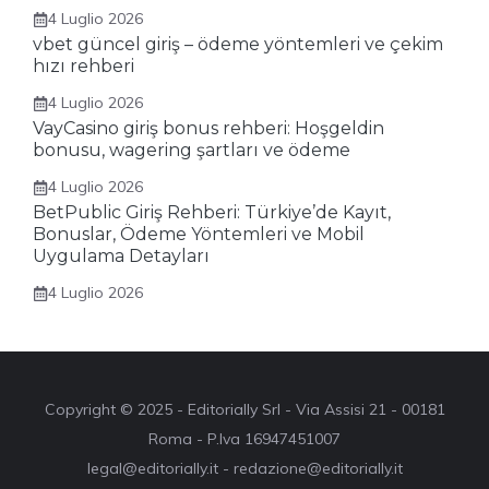
4 Luglio 2026
vbet güncel giriş – ödeme yöntemleri ve çekim
hızı rehberi
4 Luglio 2026
VayCasino giriş bonus rehberi: Hoşgeldin
bonusu, wagering şartları ve ödeme
4 Luglio 2026
BetPublic Giriş Rehberi: Türkiye’de Kayıt,
Bonuslar, Ödeme Yöntemleri ve Mobil
Uygulama Detayları
4 Luglio 2026
Copyright © 2025 - Editorially Srl - Via Assisi 21 - 00181
Roma - P.Iva 16947451007
legal@editorially.it - redazione@editorially.it