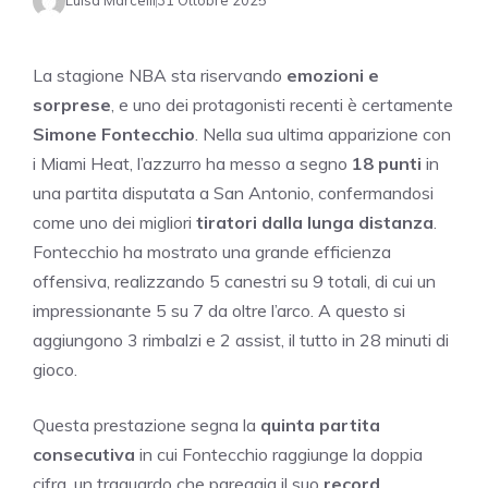
Luisa Marcelli
31 Ottobre 2025
La stagione NBA sta riservando
emozioni e
sorprese
, e uno dei protagonisti recenti è certamente
Simone Fontecchio
. Nella sua ultima apparizione con
i Miami Heat, l’azzurro ha messo a segno
18 punti
in
una partita disputata a San Antonio, confermandosi
come uno dei migliori
tiratori dalla lunga distanza
.
Fontecchio ha mostrato una grande efficienza
offensiva, realizzando 5 canestri su 9 totali, di cui un
impressionante 5 su 7 da oltre l’arco. A questo si
aggiungono 3 rimbalzi e 2 assist, il tutto in 28 minuti di
gioco.
Questa prestazione segna la
quinta partita
consecutiva
in cui Fontecchio raggiunge la doppia
cifra, un traguardo che pareggia il suo
record