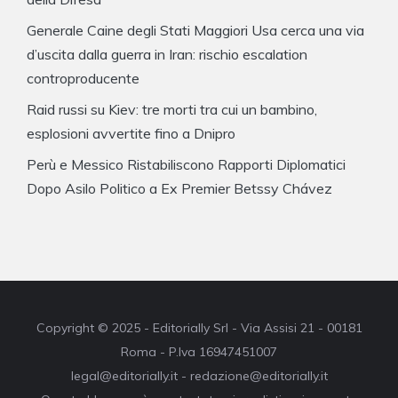
Generale Caine degli Stati Maggiori Usa cerca una via
d’uscita dalla guerra in Iran: rischio escalation
controproducente
Raid russi su Kiev: tre morti tra cui un bambino,
esplosioni avvertite fino a Dnipro
Perù e Messico Ristabiliscono Rapporti Diplomatici
Dopo Asilo Politico a Ex Premier Betssy Chávez
Copyright © 2025 - Editorially Srl - Via Assisi 21 - 00181
Roma - P.Iva 16947451007
legal@editorially.it - redazione@editorially.it