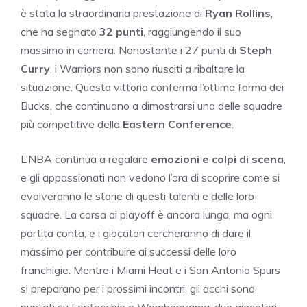
è stata la straordinaria prestazione di
Ryan Rollins
,
che ha segnato
32 punti
, raggiungendo il suo
massimo in carriera. Nonostante i 27 punti di
Steph
Curry
, i Warriors non sono riusciti a ribaltare la
situazione. Questa vittoria conferma l’ottima forma dei
Bucks, che continuano a dimostrarsi una delle squadre
più competitive della
Eastern Conference
.
L’NBA continua a regalare
emozioni e colpi di scena
,
e gli appassionati non vedono l’ora di scoprire come si
evolveranno le storie di questi talenti e delle loro
squadre. La corsa ai playoff è ancora lunga, ma ogni
partita conta, e i giocatori cercheranno di dare il
massimo per contribuire ai successi delle loro
franchigie. Mentre i Miami Heat e i San Antonio Spurs
si preparano per i prossimi incontri, gli occhi sono
puntati su Fontecchio e Wembanyama, due giocatori