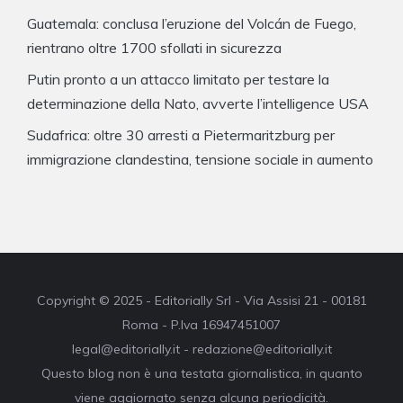
Guatemala: conclusa l’eruzione del Volcán de Fuego,
rientrano oltre 1700 sfollati in sicurezza
Putin pronto a un attacco limitato per testare la
determinazione della Nato, avverte l’intelligence USA
Sudafrica: oltre 30 arresti a Pietermaritzburg per
immigrazione clandestina, tensione sociale in aumento
Copyright © 2025 - Editorially Srl - Via Assisi 21 - 00181
Roma - P.Iva 16947451007
legal@editorially.it - redazione@editorially.it
Questo blog non è una testata giornalistica, in quanto
viene aggiornato senza alcuna periodicità.