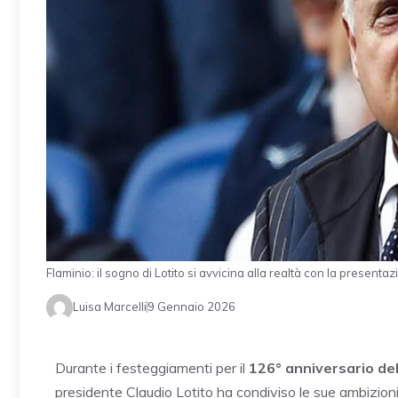
Flaminio: il sogno di Lotito si avvicina alla realtà con la prese
Luisa Marcelli
9 Gennaio 2026
Durante i festeggiamenti per il
126° anniversario del
presidente Claudio Lotito ha condiviso le sue ambizioni pe