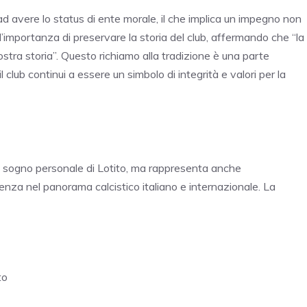
 ad avere lo status di ente morale, il che implica un impegno non
l’importanza di preservare la storia del club, affermando che “la
ra storia”. Questo richiamo alla tradizione è una parte
 club continui a essere un simbolo di integrità e valori per la
o
 un sogno personale di Lotito, ma rappresenta anche
senza nel panorama calcistico italiano e internazionale. La
to