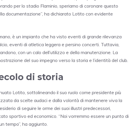
orando per lo stadio Flaminio, speriamo di coronare questo
ella documentazione”, ha dichiarato Lotito con evidente
romano, è un impianto che ha visto eventi di grande rilevanza
cio, eventi di atletica leggera e persino concerti. Tuttavia,
bandono, con un calo dell’utilizzo e della manutenzione. La
mostrazione del suo impegno verso la storia e l’identità del club.
ecolo di storia
tinuato Lotito, sottolineando il suo ruolo come presidente più
izzata da scelte audaci e dalla volontà di mantenere viva la
iderio di seguire le orme dei suoi illustri predecessori,
sultato sportivo ed economico. “Noi vorremmo essere un punto di
i un tempo”, ha aggiunto.