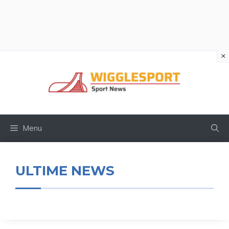
×
Vai
al
contenuto
Menu
ULTIME NEWS