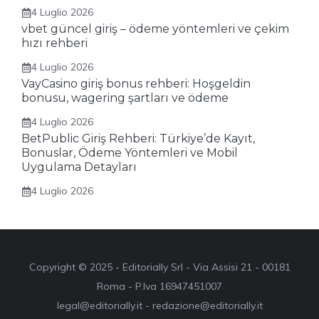
4 Luglio 2026
vbet güncel giriş – ödeme yöntemleri ve çekim
hızı rehberi
4 Luglio 2026
VayCasino giriş bonus rehberi: Hoşgeldin
bonusu, wagering şartları ve ödeme
4 Luglio 2026
BetPublic Giriş Rehberi: Türkiye’de Kayıt,
Bonuslar, Ödeme Yöntemleri ve Mobil
Uygulama Detayları
4 Luglio 2026
Copyright © 2025 - Editorially Srl - Via Assisi 21 - 00181
Roma - P.Iva 16947451007
legal@editorially.it - redazione@editorially.it