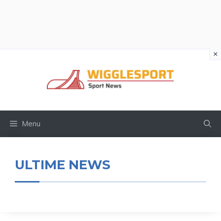
×
Vai
al
contenuto
Menu
ULTIME NEWS