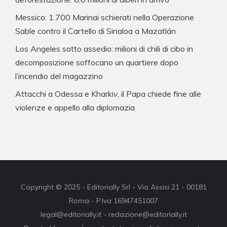
Messico: 1.700 Marinai schierati nella Operazione
Sable contro il Cartello di Sinaloa a Mazatlán
Los Angeles sotto assedio: milioni di chili di cibo in
decomposizione soffocano un quartiere dopo
l’incendio del magazzino
Attacchi a Odessa e Kharkiv, il Papa chiede fine alle
violenze e appello alla diplomazia
Copyright © 2025 - Editorially Srl - Via Assisi 21 - 00181
Roma - P.Iva 16947451007
legal@editorially.it - redazione@editorially.it