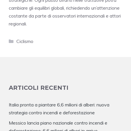
cambiare gli equilibri globali, richiedendo un’attenzione
costante da parte di osservatori internazionali e attori
regionali.
Categorie
Ciclismo
ARTICOLI RECENTI
Italia pronta a piantare 6,6 milioni di alberi: nuova
strategia contro incendi e deforestazione
Messico lancia piano nazionale contro incendi e
deforestazione: 6,6 milioni di alberi in arrivo