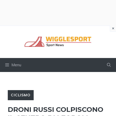
×
Vai
al
contenuto
Menu
CICLISMO
DRONI RUSSI COLPISCONO