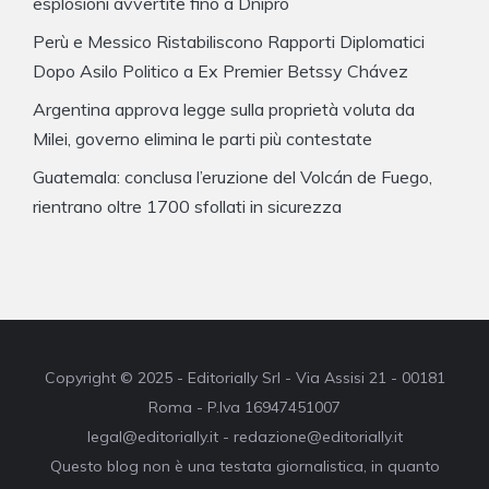
esplosioni avvertite fino a Dnipro
Perù e Messico Ristabiliscono Rapporti Diplomatici
Dopo Asilo Politico a Ex Premier Betssy Chávez
Argentina approva legge sulla proprietà voluta da
Milei, governo elimina le parti più contestate
Guatemala: conclusa l’eruzione del Volcán de Fuego,
rientrano oltre 1700 sfollati in sicurezza
Copyright © 2025 - Editorially Srl - Via Assisi 21 - 00181
Roma - P.Iva 16947451007
legal@editorially.it - redazione@editorially.it
Questo blog non è una testata giornalistica, in quanto