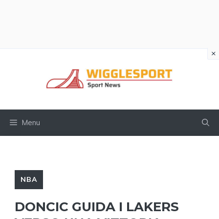
×
Vai
al
contenuto
Menu
NBA
DONCIC GUIDA I LAKERS