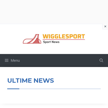
×
Vai
al
contenuto
Menu
ULTIME NEWS