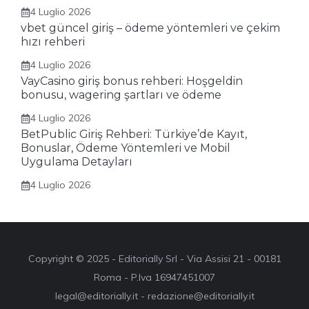
4 Luglio 2026
vbet güncel giriş – ödeme yöntemleri ve çekim
hızı rehberi
4 Luglio 2026
VayCasino giriş bonus rehberi: Hoşgeldin
bonusu, wagering şartları ve ödeme
4 Luglio 2026
BetPublic Giriş Rehberi: Türkiye’de Kayıt,
Bonuslar, Ödeme Yöntemleri ve Mobil
Uygulama Detayları
4 Luglio 2026
Copyright © 2025 - Editorially Srl - Via Assisi 21 - 00181
Roma - P.Iva 16947451007
legal@editorially.it - redazione@editorially.it