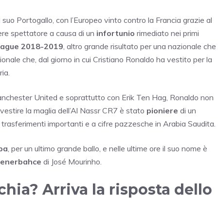
l suo Portogallo, con l’Europeo vinto contro la Francia grazie al
ssere spettatore a causa di un
infortunio
rimediato nei primi
eague 2018-2019
, altro grande risultato per una nazionale che
nale che, dal giorno in cui Cristiano Ronaldo ha vestito per la
ria.
 Manchester United e soprattutto con Erik Ten Hag, Ronaldo non
vestire la maglia dell’Al Nassr CR7 è stato
pioniere
di un
i trasferimenti importanti e a cifre pazzesche in Arabia Saudita.
opa
, per un ultimo grande ballo, e nelle ultime ore il suo nome è
Fenerbahce
di José Mourinho.
hia? Arriva la risposta dello