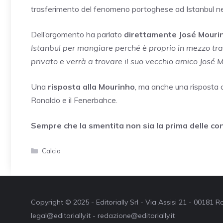
trasferimento del fenomeno portoghese ad Istanbul ne
Dell’argomento ha parlato
direttamente José Mouri
Istanbul per mangiare perché è proprio in mezzo tra 
privato e verrà a trovare il suo vecchio amico José
Una
risposta alla Mourinho
, ma anche una risposta
Ronaldo e il Fenerbahce.
Sempre che la smentita non sia la prima delle c
Categorie
Calcio
Copyright © 2025 - Editorially Srl - Via Assisi 21 - 00181
legal@editorially.it - redazione@editorially.it