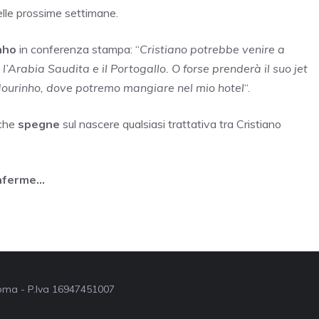
lle prossime settimane.
nho
in conferenza stampa:
“
Cristiano potrebbe venire a
l’Arabia Saudita e il
Portogallo. O forse prenderà il suo jet
 Mourinho, dove potremo mangiare nel mio hotel
“.
 che
spegne
sul nascere qualsiasi trattativa tra Cristiano
onferme…
 Roma - P.Iva 16947451007