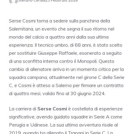
Stefano Cerulli
23 Febbraio 2026
Serse Cosmi torna a sedere sulla panchina della
Salernitana, un evento che segna il suo ritorno nel
mondo del calcio a quattro anni dalla sua ultima
esperienza. Il tecnico umbro, di 68 anni, è stato scelto
per sostituire Giuseppe Raffaele, esonerato a seguito
di una sconfitta interna contro il Monopoli. Questo
cambio di allenatore arriva in un momento critico per la
squadra campana, attualmente nel girone C della Serie
C, e Cosmi è atteso a Salerno per firmare un contratto
di quattro mesi, valido fino al 30 giugno 2024.
La carriera di
Serse Cosmi
è costellata di esperienze
significative, avendo guidato squadre in Serie A come
Perugia e Udinese. La sua ultima avventura risale al
2019, quando ha allenato il Trapani in Serie C. La