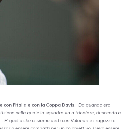
e con l’Italia e con la Coppa Davis
. “
Da quando ero
zione nella quale la squadra va a trionfare, riuscendo a
-.
E’ quello che ci siamo detti con Volandri e i ragazzi e
ssario essere compatti per unico obiettivo. Devo essere