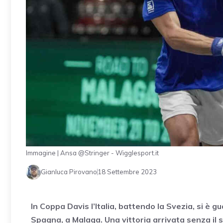
Immagine | Ansa @Stringer - Wigglesport.it
Gianluca Pirovano
18 Settembre 2023
In Coppa Davis l’Italia, battendo la Svezia, si è g
Spagna, a Malaga. Una vittoria arrivata senza il 