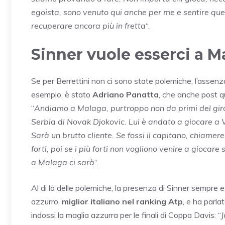
egoista, sono venuto qui anche per me e sentire que
recuperare ancora più in fretta
“.
Sinner vuole esserci a M
Se per Berrettini non ci sono state polemiche, l’assenza
esempio, è stato
Adriano Panatta
, che anche post q
“
Andiamo a Malaga, purtroppo non da primi del giro
Serbia di Novak Djokovic. Lui è andato a giocare a 
Sarà un brutto cliente. Se fossi il capitano, chiamere
forti, poi se i più forti non vogliono venire a gioca
a Malaga ci sarà
“.
Al di là delle polemiche, la presenza di
Sinner
sempre es
azzurro,
miglior italiano nel ranking Atp
, e ha parla
indossi la maglia azzurra per le finali di Coppa Davis: “
J