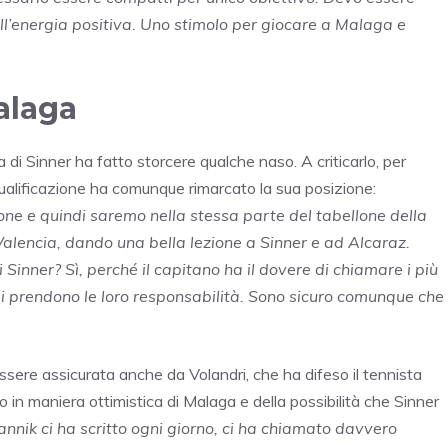
ll’energia positiva. Uno stimolo per giocare a Malaga e
alaga
 di Sinner ha fatto storcere qualche naso. A criticarlo, per
ualificazione ha comunque rimarcato la sua posizione:
ne e quindi saremo nella stessa parte del tabellone della
Valencia, dando una bella lezione a Sinner e ad Alcaraz.
i Sinner? Sì, perché il capitano ha il dovere di chiamare i più
re si prendono le loro responsabilità. Sono sicuro comunque che
sere assicurata anche da Volandri, che ha difeso il tennista
to in maniera ottimistica di Malaga e della possibilità che Sinner
annik ci ha scritto ogni giorno, ci ha chiamato davvero