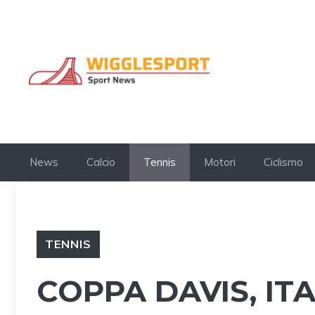
Vai
al
contenuto
News
Calcio
Tennis
Motori
Ciclismo
TENNIS
COPPA DAVIS, ITA