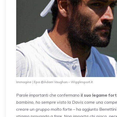
Immagine | Epa @Adam Vaughan – Wigglesport.it
Parole importanti che confermano
il suo legame fort
bambino, ho sempre visto la Davis come una competi
creare un gruppo molto forte
– ha aggiunto Berrettini 
stiamo provando a fare. Non importa chi gioca, nece