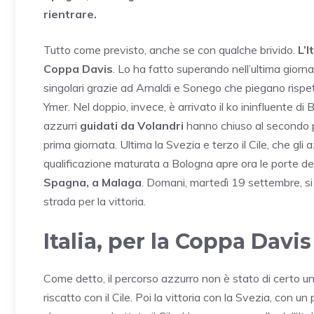
rientrare.
Tutto come previsto, anche se con qualche brivido.
L’I
Coppa Davis
. Lo ha fatto superando nell’ultima giornat
singolari grazie ad Arnaldi e Sonego che piegano rispet
Ymer. Nel doppio, invece, è arrivato il ko ininfluente d
azzurri
guidati da Volandri
hanno chiuso al secondo p
prima giornata. Ultima la Svezia e terzo il Cile, che gl
qualificazione maturata a Bologna apre ora le porte del
Spagna, a Malaga
. Domani, martedì 19 settembre, si 
strada per la vittoria.
Italia, per la Coppa Davis
Come detto, il percorso azzurro non è stato di certo un pe
riscatto con il Cile. Poi la vittoria con la Svezia, con 