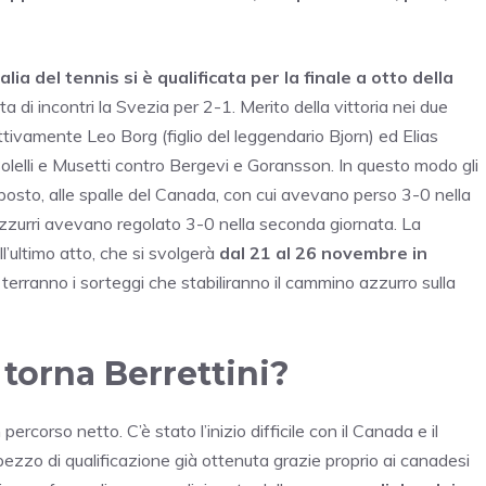
talia del tennis si è qualificata per la finale a otto della
a di incontri la Svezia per 2-1. Merito della vittoria nei due
tivamente Leo Borg (figlio del leggendario Bjorn) ed Elias
i Bolelli e Musetti contro Bergevi e Goransson. In questo modo gli
osto, alle spalle del Canada, con cui avevano perso 3-0 nella
i azzurri avevano regolato 3-0 nella seconda giornata. La
l’ultimo atto, che si svolgerà
dal 21 al 26 novembre in
terranno i sorteggi che stabiliranno il cammino azzurro sulla
 torna Berrettini?
rcorso netto. C’è stato l’inizio difficile con il Canada e il
un pezzo di qualificazione già ottenuta grazie proprio ai canadesi