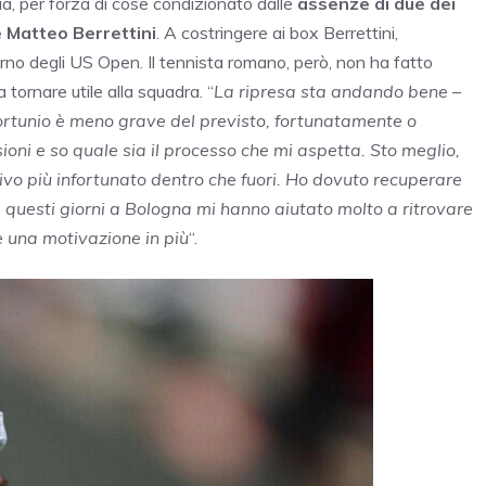
lia, per forza di cose condizionato dalle
assenze di due dei
e Matteo Berrettini
. A costringere ai box Berrettini,
rno degli US Open. Il tennista romano, però, non ha fatto
a tornare utile alla squadra. “
La ripresa sta andando bene
–
ortunio è meno grave del previsto, fortunatamente o
oni e so quale sia il processo che mi aspetta. Sto meglio,
ivo più infortunato dentro che fuori. Ho dovuto recuperare
 questi giorni a Bologna mi hanno aiutato molto a ritrovare
è una motivazione in più
“.