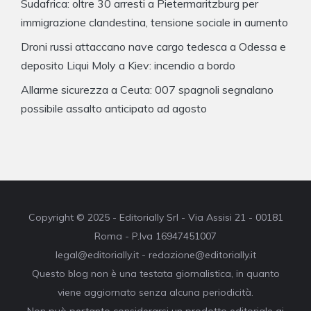
Sudafrica: oltre 30 arresti a Pietermaritzburg per
immigrazione clandestina, tensione sociale in aumento
Droni russi attaccano nave cargo tedesca a Odessa e
deposito Liqui Moly a Kiev: incendio a bordo
Allarme sicurezza a Ceuta: 007 spagnoli segnalano
possibile assalto anticipato ad agosto
Copyright © 2025 - Editorially Srl - Via Assisi 21 - 00181
Roma - P.Iva 16947451007
legal@editorially.it - redazione@editorially.it
Questo blog non è una testata giornalistica, in quanto
viene aggiornato senza alcuna periodicità.
Non può pertanto considerarsi un prodotto editoriale ai