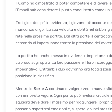
Il Como ha dimostrato di poter competere e di avere le 
l’Empoli può considerare il punto conquistato come un p
Tra i giocatori più in evidenza, il giovane attaccante
mancanza di gol. La sua velocità e abilità nel dribbling
rete nelle prossime partite. Dall’altra parte, il centroc
cercando di imporsi nonostante la pressione dell’avvers
La partita ha anche messo in evidenza l’importanza de
calorosa sugli spalti. La loro passione e il loro incora
impegnativa. Entrambi i club dovranno ora focalizzarsi su
posizione in classifica.
Mentre la
Serie A
continua a volgere verso nuove sfid
con rinnovato vigore. Ogni punto può rivelarsi cruciale
squadra deve dare il massimo per raggiungere i propri obi
possono aspettarsi emozioni e, si spera, gol nei prossim