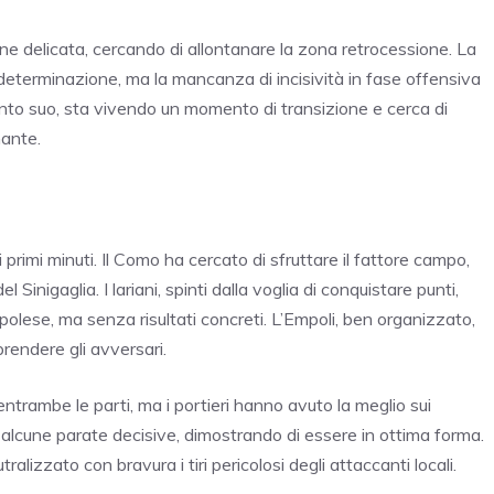
ione delicata, cercando di allontanare la zona retrocessione. La
 determinazione, ma la mancanza di incisività in fase offensiva
nto suo, sta vivendo un momento di transizione e cerca di
nante.
primi minuti. Il Como ha cercato di sfruttare il fattore campo,
 Sinigaglia. I lariani, spinti dalla voglia di conquistare punti,
olese, ma senza risultati concreti. L’Empoli, ben organizzato,
rendere gli avversari.
ntrambe le parti, ma i portieri hanno avuto la meglio sui
o alcune parate decisive, dimostrando di essere in ottima forma.
lizzato con bravura i tiri pericolosi degli attaccanti locali.