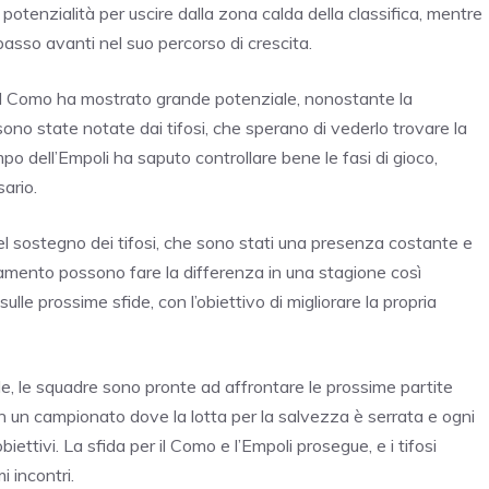
potenzialità per uscire dalla zona calda della classifica, mentre
asso avanti nel suo percorso di crescita.
 del Como ha mostrato grande potenziale, nonostante la
 sono state notate dai tifosi, che sperano di vederlo trovare la
ampo dell’Empoli ha saputo controllare bene le fasi di gioco,
ario.
l sostegno dei tifosi, che sono stati una presenza costante e
ggiamento possono fare la differenza in una stagione così
lle prossime sfide, con l’obiettivo di migliorare la propria
e, le squadre sono pronte ad affrontare le prossime partite
 in un campionato dove la lotta per la salvezza è serrata e ogni
ettivi. La sfida per il Como e l’Empoli prosegue, e i tifosi
i incontri.