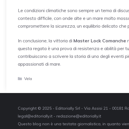
Le condizioni climatiche sono sempre un tema di discuss
contesto difficile, con onde alte e un mare molto mos
compromettere la sicurezza, un equilibrio delicato che può
In conclusione, la vittoria di
Master Lock Comanche
n
questa regata è una prova di resistenza e abilità per tutt
contribuiscono a scrivere la storia di uno degli eventi pi
appassionati di mare.
Categorie
Vela
Copyright © 2025 - Editorially Srl - Via Assisi 21 - 00181
legal@editorially.it - redazione@editorially.it
Questo blog non è una testata giornalistica, in quanto vie