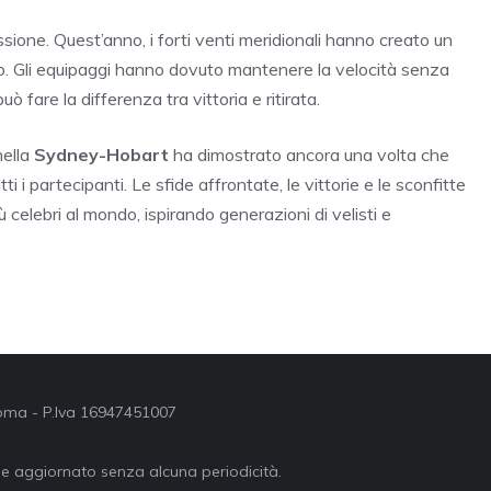
ione. Quest’anno, i forti venti meridionali hanno creato un
so. Gli equipaggi hanno dovuto mantenere la velocità senza
 fare la differenza tra vittoria e ritirata.
ella
Sydney-Hobart
ha dimostrato ancora una volta che
i i partecipanti. Le sfide affrontate, le vittorie e le sconfitte
ù celebri al mondo, ispirando generazioni di velisti e
 Roma - P.Iva 16947451007
ne aggiornato senza alcuna periodicità.